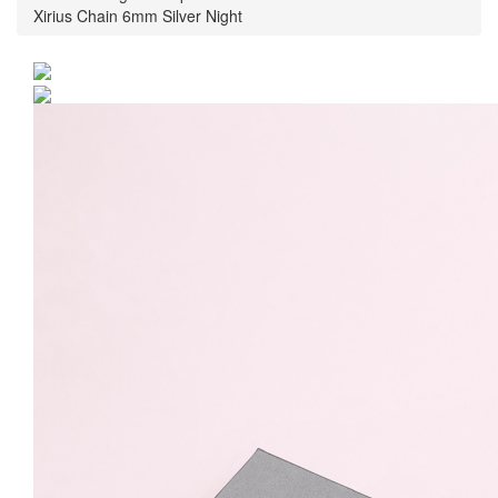
Xirius Chain 6mm Silver Night
Cercei Argint 925 placat
cu rodiu cu cristale
Swarovski® Xirius Chain