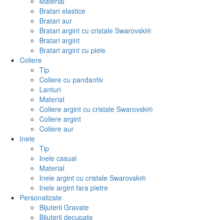
Material
Bratari elastice
Bratari aur
Bratari argint cu cristale Swarovski®
Bratari argint
Bratari argint cu piele
Coliere
Tip
Coliere cu pandantiv
Lanturi
Material
Coliere argint cu cristale Swarovski®
Coliere argint
Coliere aur
Inele
Tip
Inele casual
Material
Inele argint cu cristale Swarovski®
Inele argint fara pietre
Personalizate
Bijuterii Gravate
Bijuterii decupate