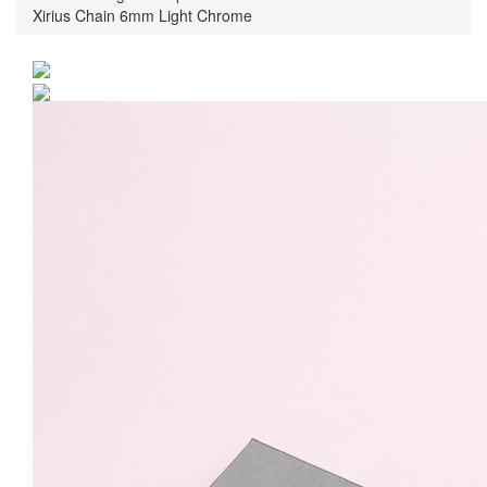
Xirius Chain 6mm Light Chrome
Cercei Argint 925 placat
cu rodiu cu cristale
Swarovski® Xirius Chain