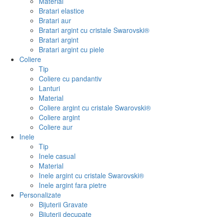
Material
Bratari elastice
Bratari aur
Bratari argint cu cristale Swarovski®
Bratari argint
Bratari argint cu piele
Coliere
Tip
Coliere cu pandantiv
Lanturi
Material
Coliere argint cu cristale Swarovski®
Coliere argint
Coliere aur
Inele
Tip
Inele casual
Material
Inele argint cu cristale Swarovski®
Inele argint fara pietre
Personalizate
Bijuterii Gravate
Bijuterii decupate