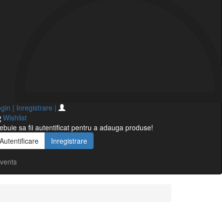
gin | Inregistrare
|
Wishlist
ebuie sa fii autentificat pentru a adauga produse!
Autentificare
Inregistrare
vents