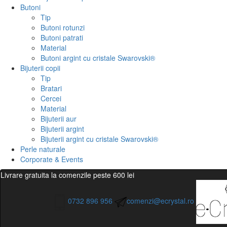
Butoni
Tip
Butoni rotunzi
Butoni patrati
Material
Butoni argint cu cristale Swarovski®
Bijuterii copii
Tip
Bratari
Cercei
Material
Bijuterii aur
Bijuterii argint
Bijuterii argint cu cristale Swarovski®
Perle naturale
Corporate & Events
Livrare gratuita la comenzile peste 600 lei
0732 896 956
comenzi@ecrystal.ro