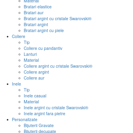
Material
Bratari elastice
Bratari aur
Bratari argint cu cristale Swarovski®
Bratari argint
Bratari argint cu piele
Coliere
Tip
Coliere cu pandantiv
Lanturi
Material
Coliere argint cu cristale Swarovski®
Coliere argint
Coliere aur
Inele
Tip
Inele casual
Material
Inele argint cu cristale Swarovski®
Inele argint fara pietre
Personalizate
Bijuterii Gravate
Bijuterii decupate