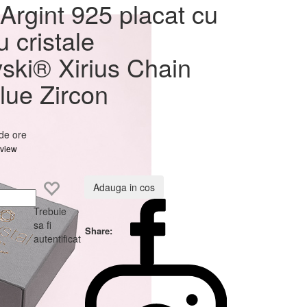
at cu
Argint 925 placat cu
ovski®
u cristale
 Zircon
ski® Xirius Chain
ue Zircon
 de ore
eview
Adauga in cos
Trebuie
sa fi
Share:
autentificat