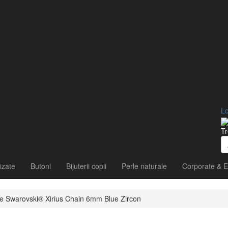
Lo
Tr
izate
Butoni
Bijuterii copii
Perle naturale
Corporate & E
tale Swarovski® Xirius Chain 6mm Blue Zircon