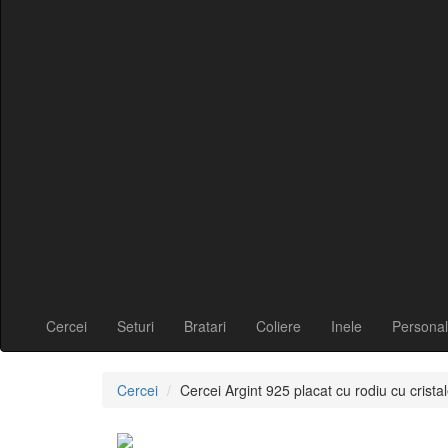
Cercei
Seturi
Bratari
Coliere
Inele
Personal
Cercei
Cercei Argint 925 placat cu rodiu cu cris