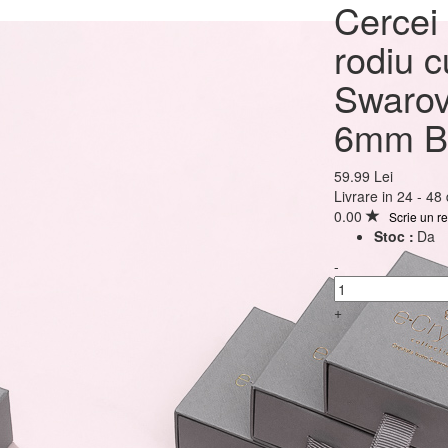
Cercei Argint 925 plac
Cercei 
rodiu cu cristale Swar
rodiu c
Xirius Chain 6mm Blue
Swarov
6mm Bl
59.99 Lei
59.99 Lei
Livrare in 24 - 48
0.00
Scrie un r
Stoc :
Da
-
+