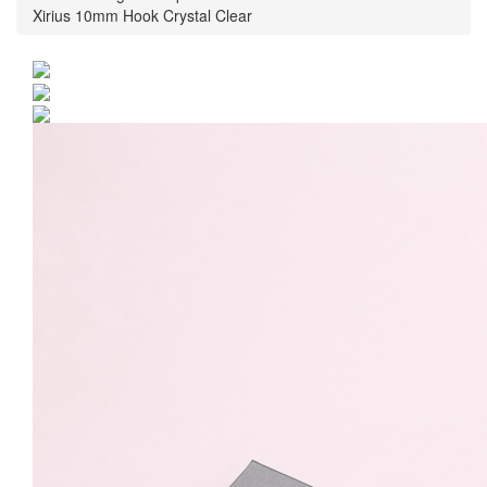
Xirius 10mm Hook Crystal Clear
Cercei Argint 925 placat
cu rodiu cu cristale
Swarovski® Xirius 10mm