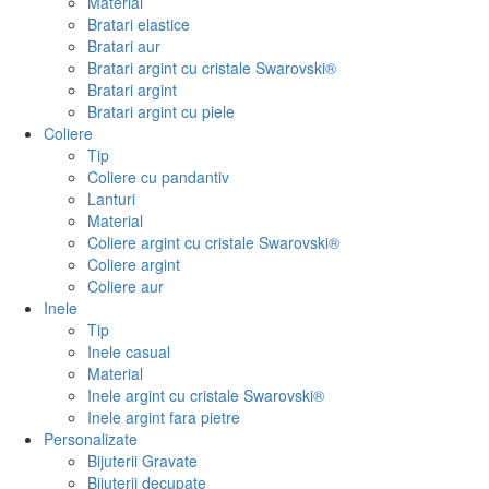
Material
Bratari elastice
Bratari aur
Bratari argint cu cristale Swarovski®
Bratari argint
Bratari argint cu piele
Coliere
Tip
Coliere cu pandantiv
Lanturi
Material
Coliere argint cu cristale Swarovski®
Coliere argint
Coliere aur
Inele
Tip
Inele casual
Material
Inele argint cu cristale Swarovski®
Inele argint fara pietre
Personalizate
Bijuterii Gravate
Bijuterii decupate