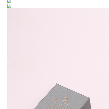
Set Argint 925 placat cu
rodiu cu cristale
Swarovski® Rivoli
Provence Lavander 8mm
Surub