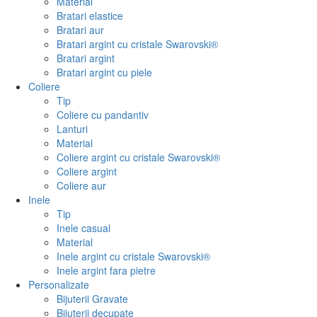
Material
Bratari elastice
Bratari aur
Bratari argint cu cristale Swarovski®
Bratari argint
Bratari argint cu piele
Coliere
Tip
Coliere cu pandantiv
Lanturi
Material
Coliere argint cu cristale Swarovski®
Coliere argint
Coliere aur
Inele
Tip
Inele casual
Material
Inele argint cu cristale Swarovski®
Inele argint fara pietre
Personalizate
Bijuterii Gravate
Bijuterii decupate