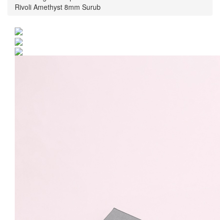
Rivoli Amethyst 8mm Surub
Set Argint 925 placat cu
rodiu cu cristale
Swarovski® Rivoli