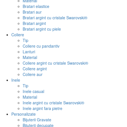
Material
Bratari elastice
Bratari aur
Bratari argint cu cristale Swarovski®
Bratari argint
Bratari argint cu piele
Coliere
Tip
Coliere cu pandantiv
Lanturi
Material
Coliere argint cu cristale Swarovski®
Coliere argint
Coliere aur
Inele
Tip
Inele casual
Material
Inele argint cu cristale Swarovski®
Inele argint fara pietre
Personalizate
Bijuterii Gravate
Bijuterii decupate