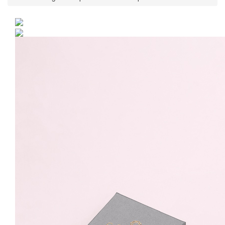
Colier Argint 925 placat
cu rodiu cu pandantiv - I
Love You