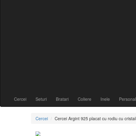
Cercei
Seturi
Bratari
Coliere
Inele
Personal
Cercei
Cercei Argint 925 placat cu rodiu cu cri