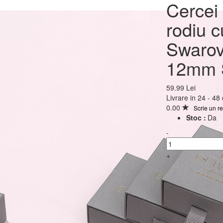
Cercei Argint 925 plac
Cercei 
rodiu cu cristale Swar
rodiu c
Minipear 12mm Surub 
Swarov
Siam
12mm S
59.99 Lei
59.99 Lei
Livrare in 24 - 48
0.00
Scrie un r
Stoc :
Da
-
+