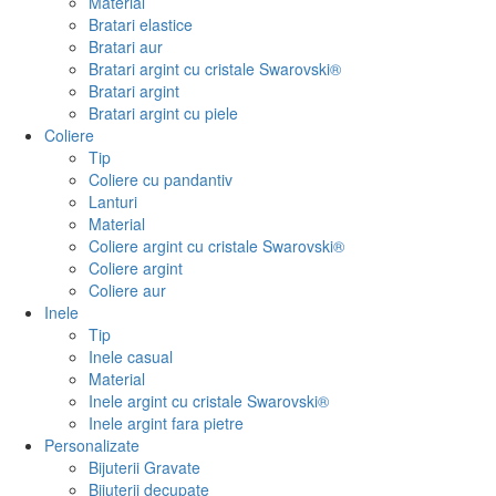
Material
Bratari elastice
Bratari aur
Bratari argint cu cristale Swarovski®
Bratari argint
Bratari argint cu piele
Coliere
Tip
Coliere cu pandantiv
Lanturi
Material
Coliere argint cu cristale Swarovski®
Coliere argint
Coliere aur
Inele
Tip
Inele casual
Material
Inele argint cu cristale Swarovski®
Inele argint fara pietre
Personalizate
Bijuterii Gravate
Bijuterii decupate