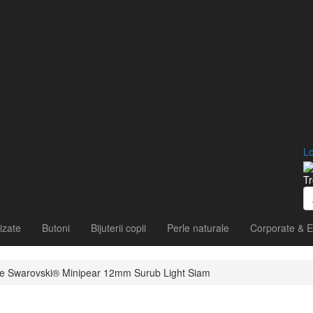
Lo
Tr
izate
Butoni
Bijuterii copii
Perle naturale
Corporate & E
stale Swarovski® Minipear 12mm Surub Light Siam