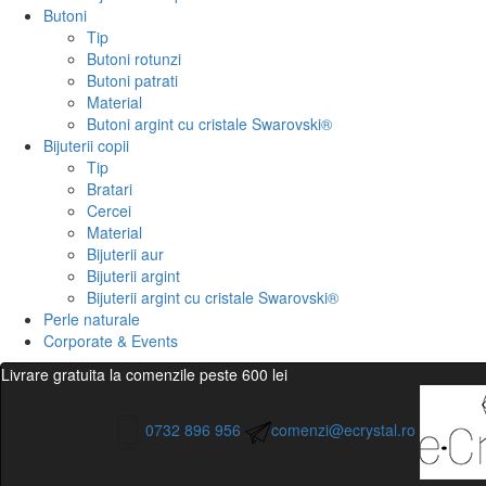
Butoni
Tip
Butoni rotunzi
Butoni patrati
Material
Butoni argint cu cristale Swarovski®
Bijuterii copii
Tip
Bratari
Cercei
Material
Bijuterii aur
Bijuterii argint
Bijuterii argint cu cristale Swarovski®
Perle naturale
Corporate & Events
Livrare gratuita la comenzile peste 600 lei
0732 896 956
comenzi@ecrystal.ro