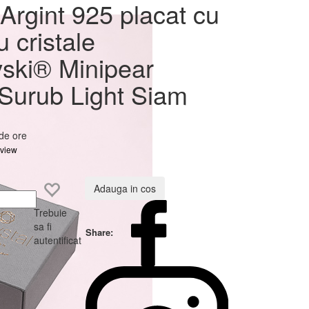
at cu
Argint 925 placat cu
ovski®
u cristale
Light
ski® Minipear
urub Light Siam
 de ore
eview
Adauga in cos
Trebuie
sa fi
Share:
autentificat