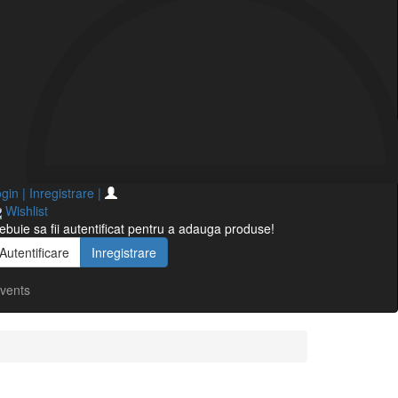
gin | Inregistrare
|
Wishlist
ebuie sa fii autentificat pentru a adauga produse!
Autentificare
Inregistrare
vents