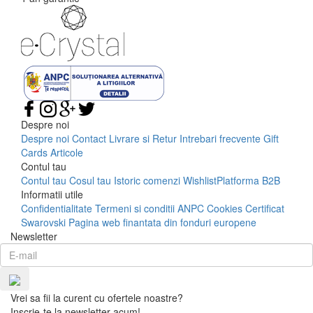
Despre noi
Despre noi
Contact
Livrare si Retur
Intrebari frecvente
Gift
Cards
Articole
Contul tau
Contul tau
Cosul tau
Istoric comenzi
Wishlist
Platforma B2B
Informatii utile
Confidentialitate
Termeni si conditii
ANPC
Cookies
Certificat
Swarovski
Pagina web finantata din fonduri europene
Newsletter
Vrei sa fii la curent cu ofertele noastre?
Inscrie-te la newsletter acum!