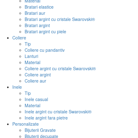
Material
Bratari elastice
Bratari aur
Bratari argint cu cristale Swarovski®
Bratari argint
Bratari argint cu piele
Coliere
Tip
Coliere cu pandantiv
Lanturi
Material
Coliere argint cu cristale Swarovski®
Coliere argint
Coliere aur
Inele
Tip
Inele casual
Material
Inele argint cu cristale Swarovski®
Inele argint fara pietre
Personalizate
Bijuterii Gravate
Bijuterii decupate