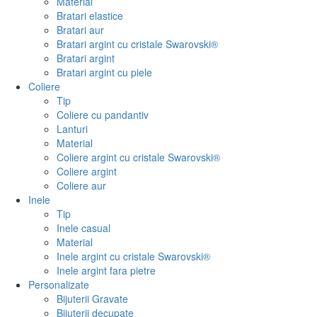
Material
Bratari elastice
Bratari aur
Bratari argint cu cristale Swarovski®
Bratari argint
Bratari argint cu piele
Coliere
Tip
Coliere cu pandantiv
Lanturi
Material
Coliere argint cu cristale Swarovski®
Coliere argint
Coliere aur
Inele
Tip
Inele casual
Material
Inele argint cu cristale Swarovski®
Inele argint fara pietre
Personalizate
Bijuterii Gravate
Bijuterii decupate