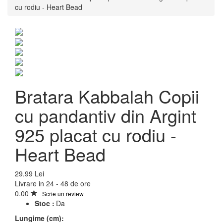
cu rodiu - Heart Bead
Bratara Kabbalah Copii
cu pandantiv din Argint
925 placat cu rodiu -
Heart Bead
Bratara Kabbalah Copii
29.99 Lei
Livrare in 24 - 48 de ore
cu pandantiv din Argint
0.00
Scrie un review
Stoc :
Da
925 placat cu rodiu -
Lungime (cm):