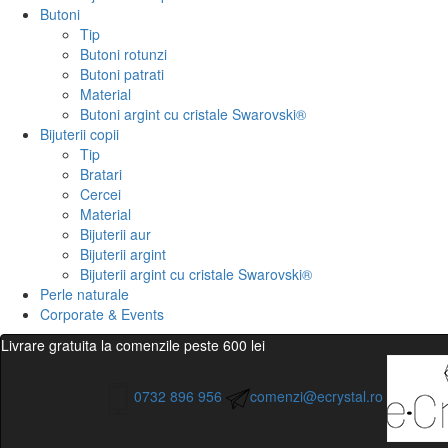
Butoni
Tip
Butoni rotunzi
Butoni patrati
Material
Butoni argint cu cristale Swarovski®
Bijuterii copii
Tip
Bratari
Cercei
Material
Bijuterii aur
Bijuterii argint
Bijuterii argint cu cristale Swarovski®
Perle naturale
Corporate & Events
Livrare gratuita la comenzile peste 600 lei
0732 896 956
comenzi@ecrystal.ro