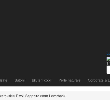
Lo
Tr
izate
Butoni
Bijuterii copii
Perle naturale
Corporate & E
e Swarovski® Rivoli Sapphire 8mm Leverback