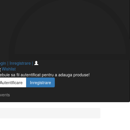
gin | Inregistrare
|
Wishlist
ebuie sa fii autentificat pentru a adauga produse!
Autentificare
Inregistrare
vents