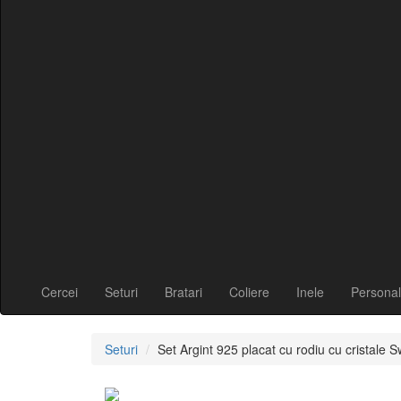
Cercei
Seturi
Bratari
Coliere
Inele
Personal
Seturi
Set Argint 925 placat cu rodiu cu cristal