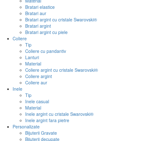
Material
Bratari elastice
Bratari aur
Bratari argint cu cristale Swarovski®
Bratari argint
Bratari argint cu piele
Coliere
Tip
Coliere cu pandantiv
Lanturi
Material
Coliere argint cu cristale Swarovski®
Coliere argint
Coliere aur
Inele
Tip
Inele casual
Material
Inele argint cu cristale Swarovski®
Inele argint fara pietre
Personalizate
Bijuterii Gravate
Bijuterii decupate