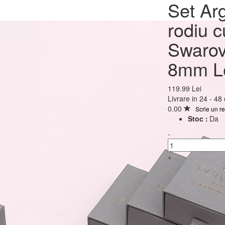
Set Argint 925 placat c
Set Arg
cu cristale Swarovski® 
rodiu c
Sapphire 8mm Leverb
Swarov
8mm L
119.99 Lei
119.99 Lei
Livrare in 24 - 48
0.00
Scrie un r
Stoc :
Da
-
+