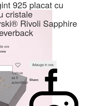
u rodiu
int 925 placat cu
Rivoli
u cristale
ack
ski® Rivoli Sapphire
everback
 de ore
eview
Adauga in cos
Trebuie
sa fi
Share:
autentificat