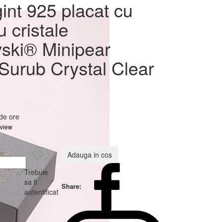
u rodiu
int 925 placat cu
u cristale
Crystal
ski® Minipear
urub Crystal Clear
 de ore
eview
Adauga in cos
Trebuie
sa fi
Share:
autentificat