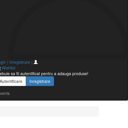
gin | Inregistrare
|
Wishlist
ebuie sa fii autentificat pentru a adauga produse!
Autentificare
Inregistrare
vents