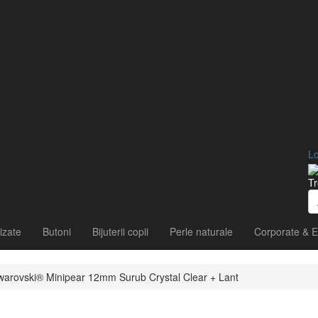
Lo
Tr
izate
Butoni
Bijuterii copii
Perle naturale
Corporate & E
 Swarovski® Minipear 12mm Surub Crystal Clear + Lant