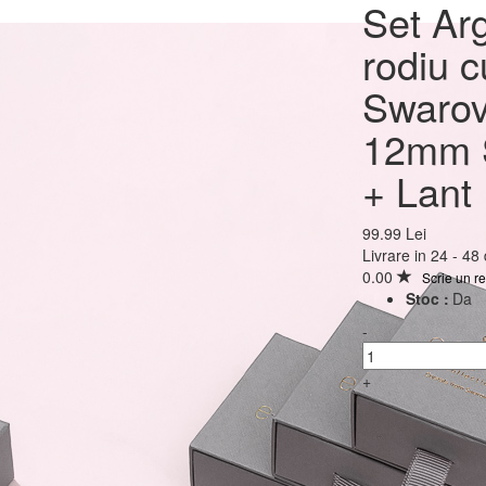
Set Argint 925 placat c
Set Arg
cu cristale Swarovski®
rodiu c
Minipear 12mm Surub 
Swarov
Clear + Lant
12mm S
+ Lant
99.99 Lei
99.99 Lei
Livrare in 24 - 48
0.00
Scrie un r
Stoc :
Da
-
+