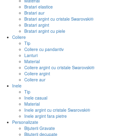
Material
Bratari elastice
Bratari aur
Bratari argint cu cristale Swarovski®
Bratari argint
Bratari argint cu piele
Coliere
Tip
Coliere cu pandantiv
Lanturi
Material
Coliere argint cu cristale Swarovski®
Coliere argint
Coliere aur
Inele
Tip
Inele casual
Material
Inele argint cu cristale Swarovski®
Inele argint fara pietre
Personalizate
Bijuterii Gravate
Bijuterii decupate