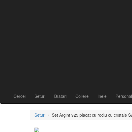
Cercei
Seturi
Bratari
Coliere
Inele
Personal
Seturi
Set Argint 925 placat cu rodiu cu cristale