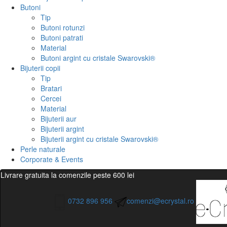
Butoni
Tip
Butoni rotunzi
Butoni patrati
Material
Butoni argint cu cristale Swarovski®
Bijuterii copii
Tip
Bratari
Cercei
Material
Bijuterii aur
Bijuterii argint
Bijuterii argint cu cristale Swarovski®
Perle naturale
Corporate & Events
Livrare gratuita la comenzile peste 600 lei
0732 896 956
comenzi@ecrystal.ro