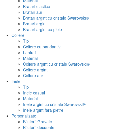
Material
Bratari elastice
Bratari aur
Bratari argint cu cristale Swarovski®
Bratari argint
Bratari argint cu piele
Coliere
Tip
Coliere cu pandantiv
Lanturi
Material
Coliere argint cu cristale Swarovski®
Coliere argint
Coliere aur
Inele
Tip
Inele casual
Material
Inele argint cu cristale Swarovski®
Inele argint fara pietre
Personalizate
Bijuterii Gravate
Bijuterii decupate