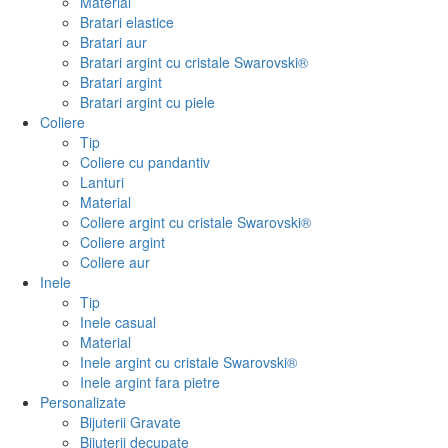
Material
Bratari elastice
Bratari aur
Bratari argint cu cristale Swarovski®
Bratari argint
Bratari argint cu piele
Coliere
Tip
Coliere cu pandantiv
Lanturi
Material
Coliere argint cu cristale Swarovski®
Coliere argint
Coliere aur
Inele
Tip
Inele casual
Material
Inele argint cu cristale Swarovski®
Inele argint fara pietre
Personalizate
Bijuterii Gravate
Bijuterii decupate