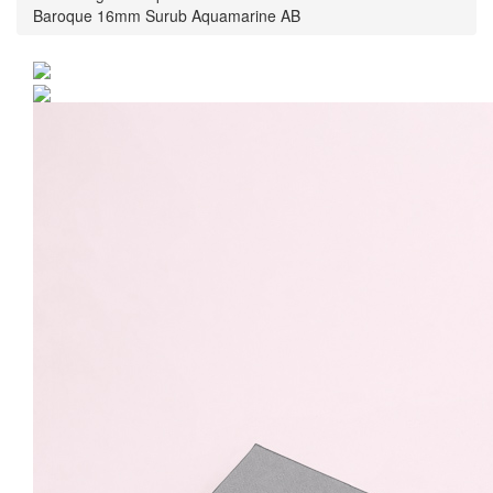
Baroque 16mm Surub Aquamarine AB
Set Argint 925 placat cu
rodiu cu cristale
Swarovski® Baroque