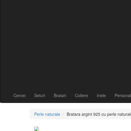
Cercei
Seturi
Bratari
Coliere
Inele
Personal
Perle naturale
Bratara argint 925 cu perle natural