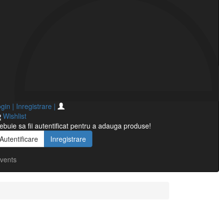
gin | Inregistrare
|
Wishlist
ebuie sa fii autentificat pentru a adauga produse!
Autentificare
Inregistrare
vents