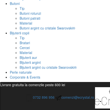
Butoni
Tip
Butoni rotunzi
Butoni patrati
Material
Butoni argint cu cristale Swarovski®
Bijuterii copii
Tip
Bratari
Cercei
Material
Bijuterii aur
Bijuterii argint
Bijuterii argint cu cristale Swarovski®
Perle naturale
Corporate & Events
Livrare gratuita la comenzile peste 600 lei
0732 896 956
comenzi@ecrystal.ro