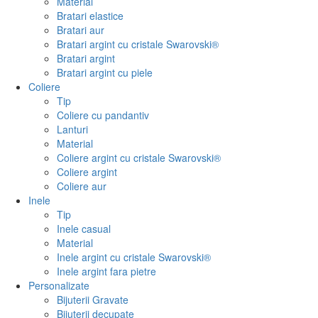
Material
Bratari elastice
Bratari aur
Bratari argint cu cristale Swarovski®
Bratari argint
Bratari argint cu piele
Coliere
Tip
Coliere cu pandantiv
Lanturi
Material
Coliere argint cu cristale Swarovski®
Coliere argint
Coliere aur
Inele
Tip
Inele casual
Material
Inele argint cu cristale Swarovski®
Inele argint fara pietre
Personalizate
Bijuterii Gravate
Bijuterii decupate