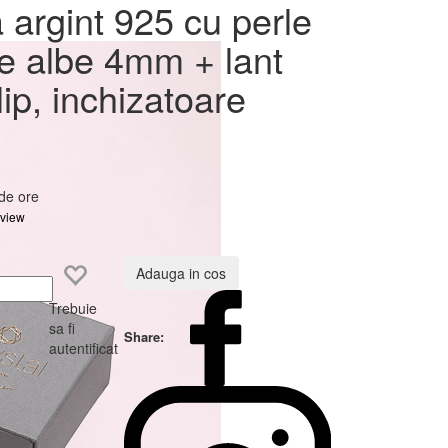
erle
 argint 925 cu perle
nt
le albe 4mm + lant
 clasica
ip, inchizatoare
 de ore
eview
Adauga in cos
Trebuie
sa fi
Share:
autentificat