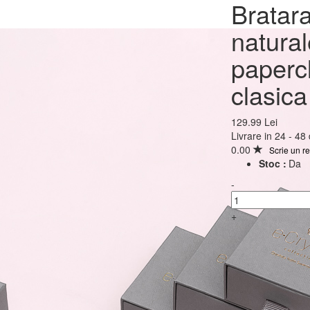
Bratara argint 925 cu p
Bratara
naturale albe 4mm + la
natura
paperclip, inchizatoare
papercl
clasica
129.99 Lei
129.99 Lei
Livrare in 24 - 48
0.00
Scrie un r
Stoc :
Da
-
+