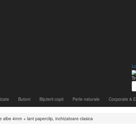
Lo
Tr
izate
Butoni
Bijuterii copii
Perle naturale
Corporate & E
e albe 4mm + lant paperclip, inchizatoare clasica