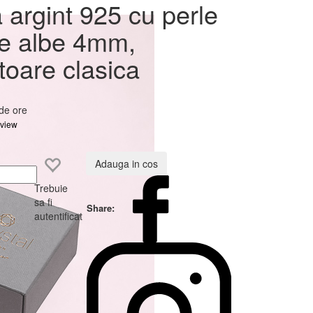
le
 argint 925 cu perle
le albe 4mm,
toare clasica
 de ore
eview
Adauga in cos
Trebuie
sa fi
Share:
autentificat