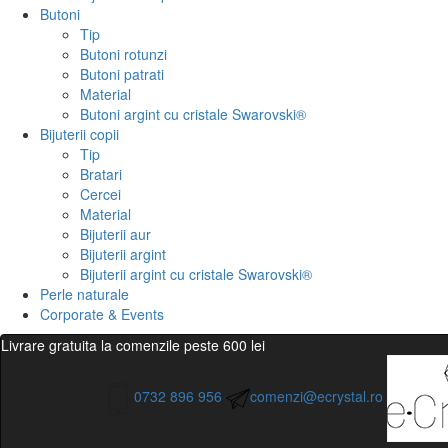
Butoni
Tip
Butoni rotunzi
Butoni patrati
Material
Butoni argint cu cristale Swarovski®
Bijuterii copii
Tip
Bratari
Cercei
Material
Bijuterii aur
Bijuterii argint
Bijuterii argint cu cristale Swarovski®
Perle naturale
Corporate & Events
Livrare gratuita la comenzile peste 600 lei
0732 896 956
comenzi@ecrystal.ro