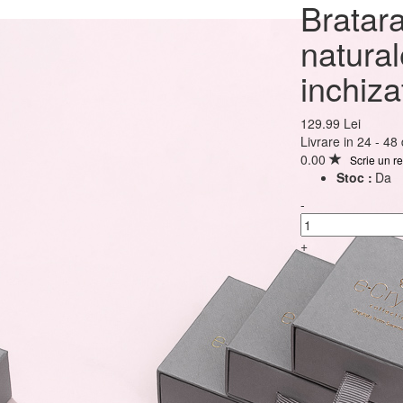
Bratara argint 925 cu per
Bratara
naturale albe 4mm,
natura
inchizatoare clasica
inchiza
129.99 Lei
129.99 Lei
Livrare in 24 - 48
0.00
Scrie un r
Stoc :
Da
-
+