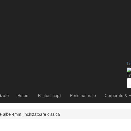
Lo
Tr
izate
Butoni
Bijuterii copii
Perle naturale
Corporate & E
le albe 4mm, inchizatoare clasica