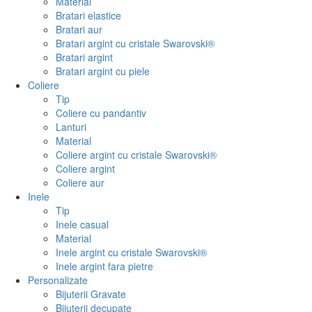
Material
Bratari elastice
Bratari aur
Bratari argint cu cristale Swarovski®
Bratari argint
Bratari argint cu piele
Coliere
Tip
Coliere cu pandantiv
Lanturi
Material
Coliere argint cu cristale Swarovski®
Coliere argint
Coliere aur
Inele
Tip
Inele casual
Material
Inele argint cu cristale Swarovski®
Inele argint fara pietre
Personalizate
Bijuterii Gravate
Bijuterii decupate