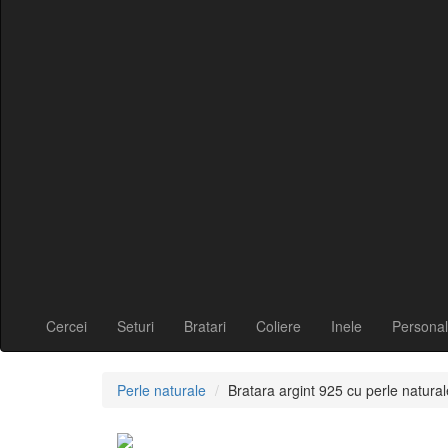
Cercei
Seturi
Bratari
Coliere
Inele
Personal
Perle naturale
Bratara argint 925 cu perle natura