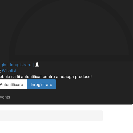
gin | Inregistrare
|
Wishlist
ebuie sa fii autentificat pentru a adauga produse!
Autentificare
Inregistrare
vents