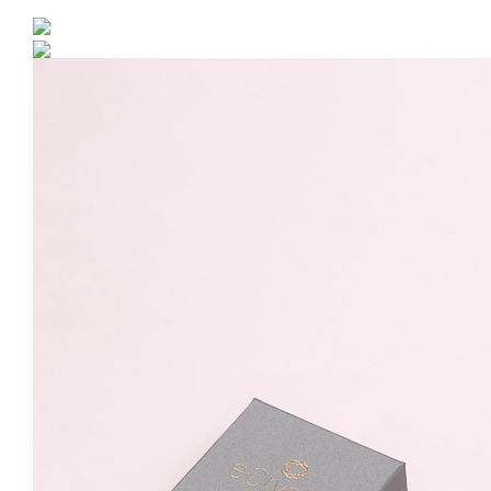
Inel Argint 925 placat cu
rodiu reglabil - Simplu
59.99 Lei