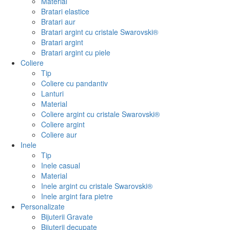
Material
Bratari elastice
Bratari aur
Bratari argint cu cristale Swarovski®
Bratari argint
Bratari argint cu piele
Coliere
Tip
Coliere cu pandantiv
Lanturi
Material
Coliere argint cu cristale Swarovski®
Coliere argint
Coliere aur
Inele
Tip
Inele casual
Material
Inele argint cu cristale Swarovski®
Inele argint fara pietre
Personalizate
Bijuterii Gravate
Bijuterii decupate