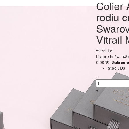
Colier Argint 925 placa
Colier 
rodiu cu cristale Swar
rodiu c
Star 10mm Vitrail Med
Swarov
Vitrail
59.99 Lei
59.99 Lei
Livrare in 24 - 48
0.00
Scrie un r
Stoc :
Da
-
+