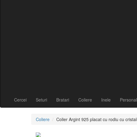
Cercei
Seturi
Bratari
Coliere
Inele
Personal
Coliere
Colier Argint 925 placat cu rodiu cu cris