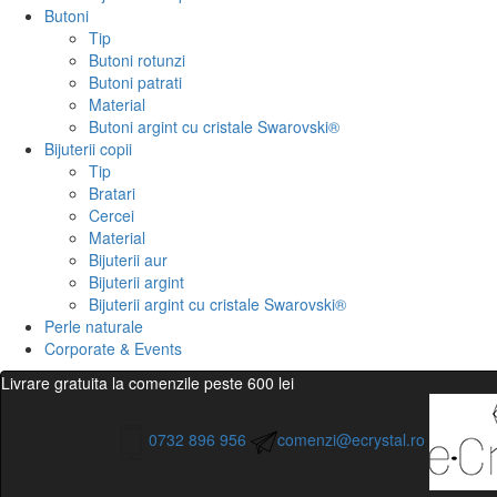
Butoni
Tip
Butoni rotunzi
Butoni patrati
Material
Butoni argint cu cristale Swarovski®
Bijuterii copii
Tip
Bratari
Cercei
Material
Bijuterii aur
Bijuterii argint
Bijuterii argint cu cristale Swarovski®
Perle naturale
Corporate & Events
Livrare gratuita la comenzile peste 600 lei
0732 896 956
comenzi@ecrystal.ro