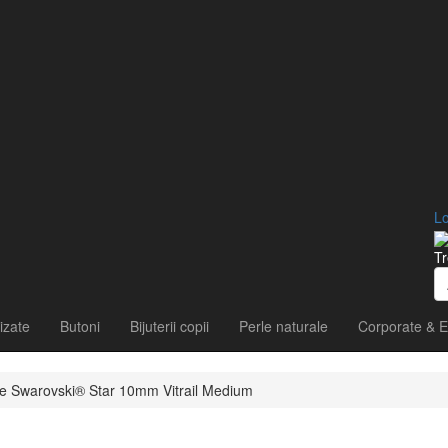
Lo
Tr
izate
Butoni
Bijuterii copii
Perle naturale
Corporate & E
tale Swarovski® Star 10mm Vitrail Medium