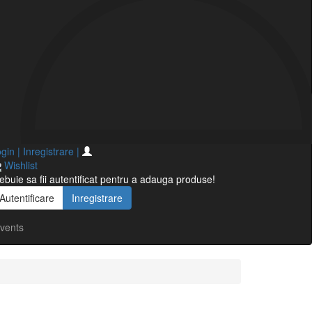
gin | Inregistrare
|
Wishlist
ebuie sa fii autentificat pentru a adauga produse!
Autentificare
Inregistrare
vents