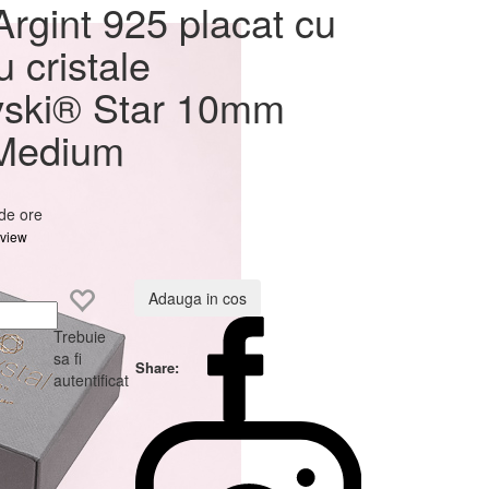
t cu
Argint 925 placat cu
ovski®
u cristale
ium
ski® Star 10mm
 Medium
 de ore
eview
Adauga in cos
Trebuie
sa fi
Share:
autentificat