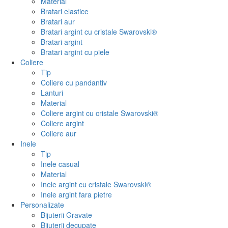
Material
Bratari elastice
Bratari aur
Bratari argint cu cristale Swarovski®
Bratari argint
Bratari argint cu piele
Coliere
Tip
Coliere cu pandantiv
Lanturi
Material
Coliere argint cu cristale Swarovski®
Coliere argint
Coliere aur
Inele
Tip
Inele casual
Material
Inele argint cu cristale Swarovski®
Inele argint fara pietre
Personalizate
Bijuterii Gravate
Bijuterii decupate