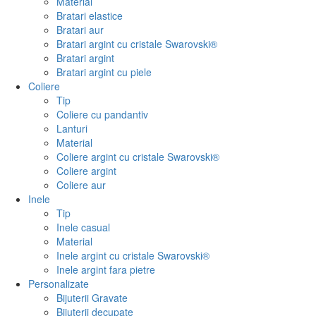
Material
Bratari elastice
Bratari aur
Bratari argint cu cristale Swarovski®
Bratari argint
Bratari argint cu piele
Coliere
Tip
Coliere cu pandantiv
Lanturi
Material
Coliere argint cu cristale Swarovski®
Coliere argint
Coliere aur
Inele
Tip
Inele casual
Material
Inele argint cu cristale Swarovski®
Inele argint fara pietre
Personalizate
Bijuterii Gravate
Bijuterii decupate