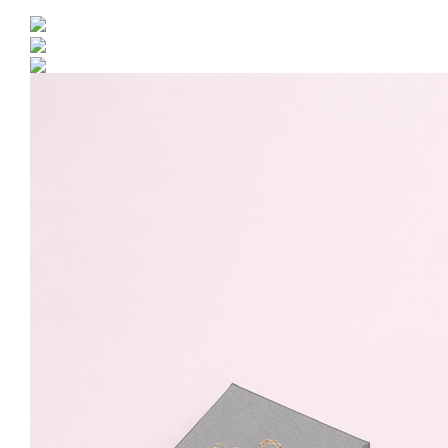
Cercei Argint 925 placat
cu rodiu Xmas Tree
Surub
45.00 Lei