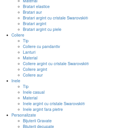
Material
Bratari elastice
Bratari aur
Bratari argint cu cristale Swarovski®
Bratari argint
Bratari argint cu piele
Coliere
Tip
Coliere cu pandantiv
Lanturi
Material
Coliere argint cu cristale Swarovski®
Coliere argint
Coliere aur
Inele
Tip
Inele casual
Material
Inele argint cu cristale Swarovski®
Inele argint fara pietre
Personalizate
Bijuterii Gravate
Bijuterii decupate