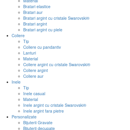
Material
Bratari elastice
Bratari aur
Bratari argint cu cristale Swarovski®
Bratari argint
Bratari argint cu piele
Coliere
Tip
Coliere cu pandantiv
Lanturi
Material
Coliere argint cu cristale Swarovski®
Coliere argint
Coliere aur
Inele
Tip
Inele casual
Material
Inele argint cu cristale Swarovski®
Inele argint fara pietre
Personalizate
Bijuterii Gravate
Bijuterii decupate