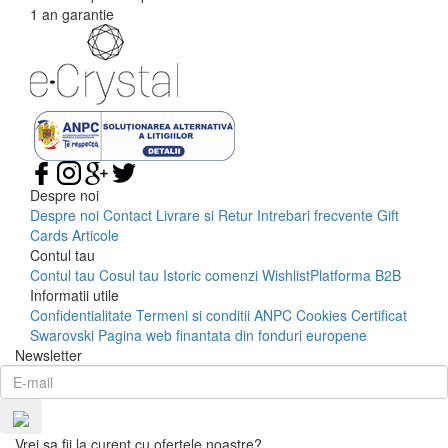
1 an garantie
Despre noi
Despre noi
Contact
Livrare si Retur
Intrebari frecvente
Gift
Cards
Articole
Contul tau
Contul tau
Cosul tau
Istoric comenzi
Wishlist
Platforma B2B
Informatii utile
Confidentialitate
Termeni si conditii
ANPC
Cookies
Certificat
Swarovski
Pagina web finantata din fonduri europene
Newsletter
Vrei sa fii la curent cu ofertele noastre?