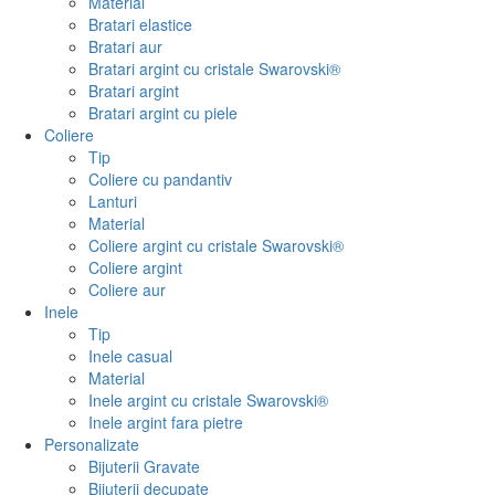
Material
Bratari elastice
Bratari aur
Bratari argint cu cristale Swarovski®
Bratari argint
Bratari argint cu piele
Coliere
Tip
Coliere cu pandantiv
Lanturi
Material
Coliere argint cu cristale Swarovski®
Coliere argint
Coliere aur
Inele
Tip
Inele casual
Material
Inele argint cu cristale Swarovski®
Inele argint fara pietre
Personalizate
Bijuterii Gravate
Bijuterii decupate