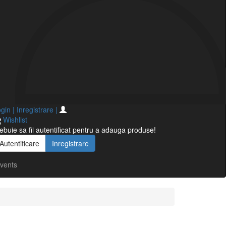
gin | Inregistrare
|
Wishlist
ebuie sa fii autentificat pentru a adauga produse!
Autentificare
Inregistrare
vents