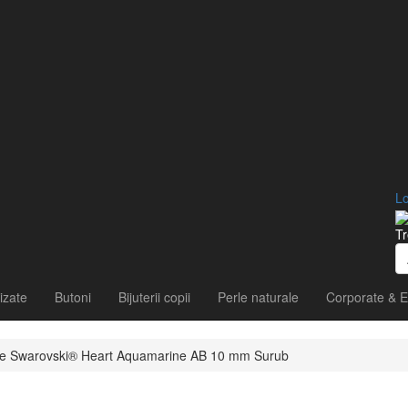
Lo
Tr
izate
Butoni
Bijuterii copii
Perle naturale
Corporate & E
stale Swarovski® Heart Aquamarine AB 10 mm Surub