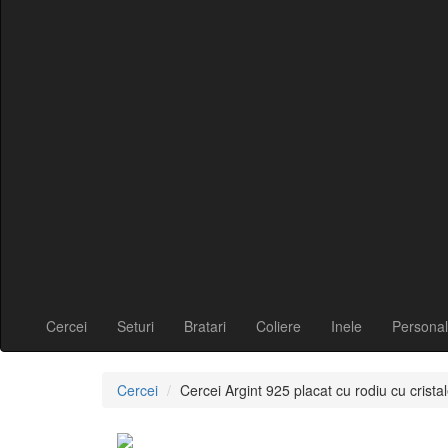
Cercei
Seturi
Bratari
Coliere
Inele
Personal
Cercei
Cercei Argint 925 placat cu rodiu cu cri