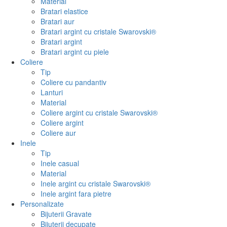
Material
Bratari elastice
Bratari aur
Bratari argint cu cristale Swarovski®
Bratari argint
Bratari argint cu piele
Coliere
Tip
Coliere cu pandantiv
Lanturi
Material
Coliere argint cu cristale Swarovski®
Coliere argint
Coliere aur
Inele
Tip
Inele casual
Material
Inele argint cu cristale Swarovski®
Inele argint fara pietre
Personalizate
Bijuterii Gravate
Bijuterii decupate