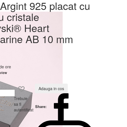
at cu
Argint 925 placat cu
ovski®
u cristale
 10 mm
ski® Heart
arine AB 10 mm
 de ore
eview
Adauga in cos
Trebuie
sa fi
Share:
autentificat