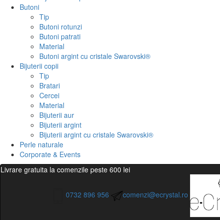
Butoni
Tip
Butoni rotunzi
Butoni patrati
Material
Butoni argint cu cristale Swarovski®
Bijuterii copii
Tip
Bratari
Cercei
Material
Bijuterii aur
Bijuterii argint
Bijuterii argint cu cristale Swarovski®
Perle naturale
Corporate & Events
Livrare gratuita la comenzile peste 600 lei
0732 896 956
comenzi@ecrystal.ro