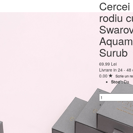
Cercei Argint 925 plac
Cercei 
rodiu cu cristale Swar
rodiu c
Heart Aquamarine AB
Swarov
Surub
Aquam
Surub
69.99 Lei
69.99 Lei
Livrare in 24 - 48
0.00
Scrie un r
Stoc :
Da
-
+