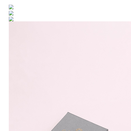
Bratara Aur 585 - 14K cu
charm Infinit - 18cm
489.99 Lei