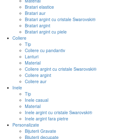
Material
Bratari elastice
Bratari aur
Bratari argint cu cristale Swarovski®
Bratari argint
Bratari argint cu piele
Coliere
Tip
Coliere cu pandantiv
Lanturi
Material
Coliere argint cu cristale Swarovski®
Coliere argint
Coliere aur
Inele
Tip
Inele casual
Material
Inele argint cu cristale Swarovski®
Inele argint fara pietre
Personalizate
Bijuterii Gravate
Bijuterii decupate