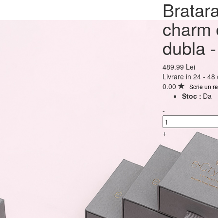
Bratara Aur 585 - 14K cu
Bratar
charm double heart-inim
charm 
dubla - 18cm
dubla 
489.99 Lei
489.99 Lei
Livrare in 24 - 48
0.00
Scrie un r
Stoc :
Da
-
+