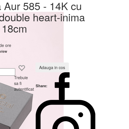
a Aur 585 - 14K cu
a
double heart-inima
- 18cm
 de ore
eview
Adauga in cos
Trebuie
sa fi
Share:
autentificat