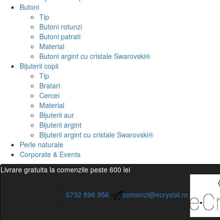
Butoni
Tip
Butoni rotunzi
Butoni patrati
Material
Butoni argint cu cristale Swarovski®
Bijuterii copii
Tip
Bratari
Cercei
Material
Bijuterii aur
Bijuterii argint
Bijuterii argint cu cristale Swarovski®
Perle naturale
Corporate & Events
Livrare gratuita la comenzile peste 600 lei
0732 896 956
comenzi@ecrystal.ro