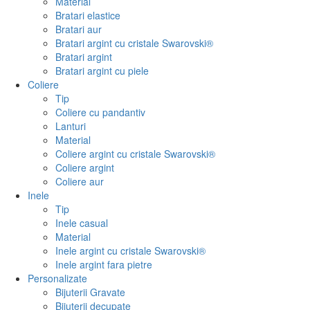
Material
Bratari elastice
Bratari aur
Bratari argint cu cristale Swarovski®
Bratari argint
Bratari argint cu piele
Coliere
Tip
Coliere cu pandantiv
Lanturi
Material
Coliere argint cu cristale Swarovski®
Coliere argint
Coliere aur
Inele
Tip
Inele casual
Material
Inele argint cu cristale Swarovski®
Inele argint fara pietre
Personalizate
Bijuterii Gravate
Bijuterii decupate