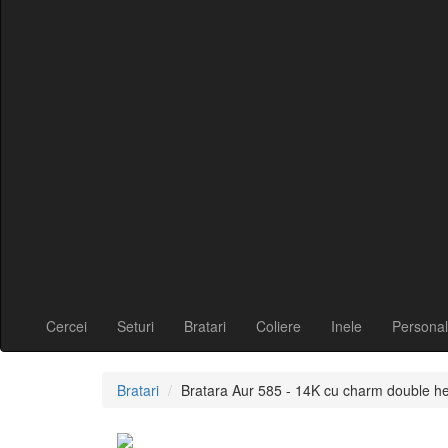
Cercei
Seturi
Bratari
Coliere
Inele
Personal
Bratari
Bratara Aur 585 - 14K cu charm double he