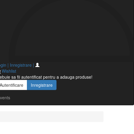
gin | Inregistrare
|
Wishlist
ebuie sa fii autentificat pentru a adauga produse!
Autentificare
Inregistrare
vents