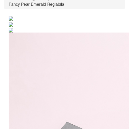
Fancy Pear Emerald Reglabila
Bratara Argint 925 placat
cu rodiu cu cristale
Swarovski® Fancy Pear