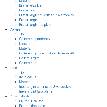
Material
Bratari elastice
Bratari aur
Bratari argint cu cristale Swarovski®
Bratari argint
Bratari argint cu piele
Coliere
Tip
Coliere cu pandantiv
Lanturi
Material
Coliere argint cu cristale Swarovski®
Coliere argint
Coliere aur
Inele
Tip
Inele casual
Material
Inele argint cu cristale Swarovski®
Inele argint fara pietre
Personalizate
Bijuterii Gravate
Bijuterii decupate