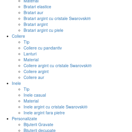
Material
Bratari elastice
Bratari aur
Bratari argint cu cristale Swarovski®
Bratari argint
Bratari argint cu piele
Coliere
Tip
Coliere cu pandantiv
Lanturi
Material
Coliere argint cu cristale Swarovski®
Coliere argint
Coliere aur
Inele
Tip
Inele casual
Material
Inele argint cu cristale Swarovski®
Inele argint fara pietre
Personalizate
Bijuterii Gravate
Bijuterii decupate